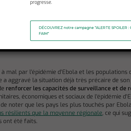
progresse.
DÉCOUVREZ notre campagne "ALERTE SPOILER :
FAIM"
à mal par l’épidémie d’Ebola et les populations 
ie a aggravé la situation déjà très précaire de s
de
r
enforcer les capacités de surveillance et de 
itaires, économiques et sociaux de l’épidémie d’
t de noter que les pays les plus touchés par Ebol
us résilients que la moyenne régionale
, ce qui s
 ont été faits.