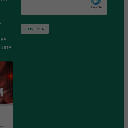
x
des
ucune