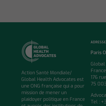
ADRESSE
Paris O
Global
France
Action Santé Mondiale/
176 ru
Global Health Advocates est
75 003
une ONG française qui a pour
mission de mener un
Advoc
plaidoyer politique en France
Tel : +
et auprès des institutions de