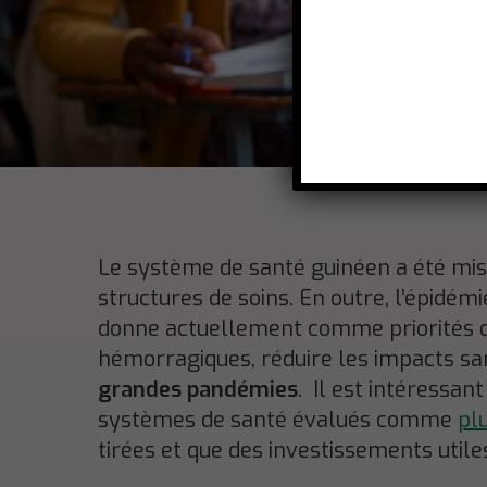
Le système de santé guinéen a été mis 
structures de soins. En outre, l’épidém
donne actuellement comme priorités 
hémorragiques, réduire les impacts san
grandes pandémies
. Il est intéressan
systèmes de santé évalués comme
pl
tirées et que des investissements utiles