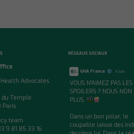
S
RÉSEAUX SOCIAUX
ffice
GHA France
4 Juin
 Health Advocates
;
VOUS N'AIMEZ PAS LES
SPOILERS ? NOUS NON
e du Temple
PLUS.
 Paris
Dans un bon polar, le
acy team
coupable laisse des ind
33 9 81 85 33 16
derrière lui. Dans la réa