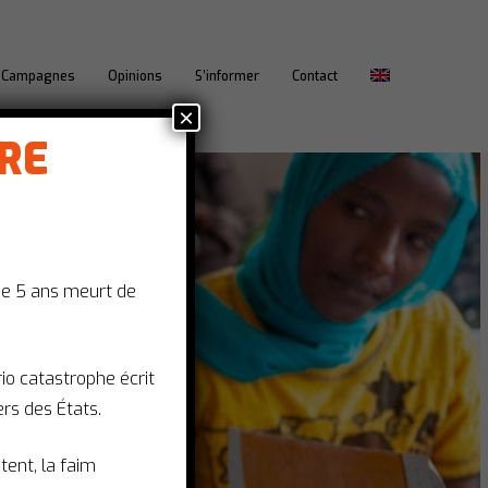
Campagnes
Opinions
S’informer
Contact
×
IRE
.
de 5 ans meurt de
ario catastrophe écrit
rs des États.
êtent, la faim