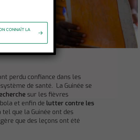
 ON CONNAÎT LA
ont perdu confiance dans les
on système de santé. La Guinée se
recherche
sur les fièvres
Ebola et enfin de
lutter contre les
a tel que la Guinée ont des
uggère que des leçons ont été