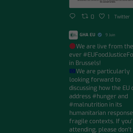
0
1
Twitter
GHA EU
9 Juin
;
We are live from the
ever
#EUFoodJusticeF
in Brussels!
We are particularly
looking forward to
discussing how the EU 
address
#hunger
and
#malnutrition
in its
humanitarian response
fragile contexts. If you
attending, please don’t