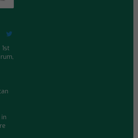
 1st
orum
,
can
 in
’re