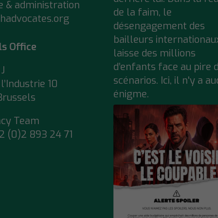
e & administration
de la faim, le
hadvocates.org
désengagement des
bailleurs internationau
ls Office
laisse des millions
d’enfants face au pire 
J
scénarios. Ici, il n'y a a
l’Industrie 10
énigme.
Brussels
acy Team
2 (0)2 893 24 71