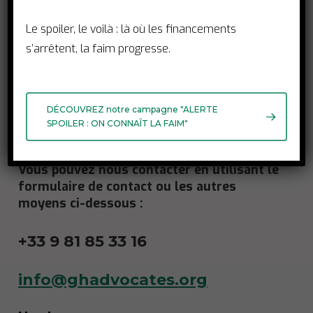
pour permettre de me recontacter.
Le spoiler, le voilà : là où les financements
s’arrêtent, la faim progresse.
DÉCOUVREZ notre campagne "ALERTE
SPOILER : ON CONNAÎT LA FAIM"
Vous pouvez nous contacter en utilisant le
formulaire de contact ou les autres
moyens ci-dessous :
+33 9 81 85 33 16
info@ghadvocates.org