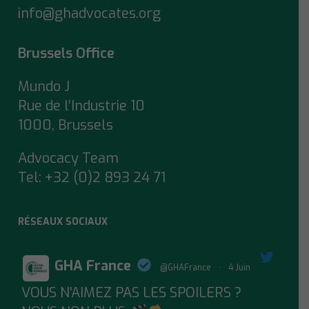
info@ghadvocates.org
Brussels Office
Mundo J
Rue de l’Industrie 10
1000, Brussels
Advocacy Team
Tel:
+32 (0)2 893 24 71
RÉSEAUX SOCIAUX
GHA France
@GHAFrance
·
4 Juin
VOUS N'AIMEZ PAS LES SPOILERS ?
;