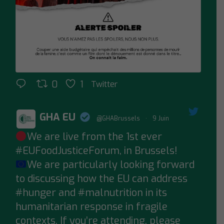
0
1
Twitter
GHA EU
@GHABrussels
·
9 Juin
We are live from the 1st ever
;
#EUFoodJusticeForum
, in Brussels!
We are particularly looking forward
to discussing how the EU can address
#hunger
and
#malnutrition
in its
humanitarian response in fragile
contexts. If you’re attending, please