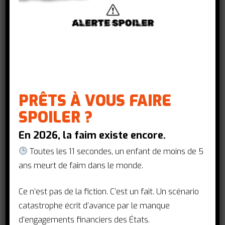
R&D UE,
VIH/Sida, paludisme et tuberculose
Même dans un monde fragmenté,
les grandes puissances peuvent
s’entendre pour protéger la
prochaine génération
Entretien avec Justin Vaïsse,
fondateur et directeur général, Forum
PRÊTS À VOUS FAIRE
de Paris sur la Paix
SPOILER ?
actionsantemondiale
En 2026, la faim existe encore.
10 décembre 2025
Toutes les 11 secondes, un enfant de moins de 5
ans meurt de faim dans le monde.
Ce n’est pas de la fiction. C’est un fait. Un scénario
catastrophe écrit d’avance par le manque
d’engagements financiers des États.