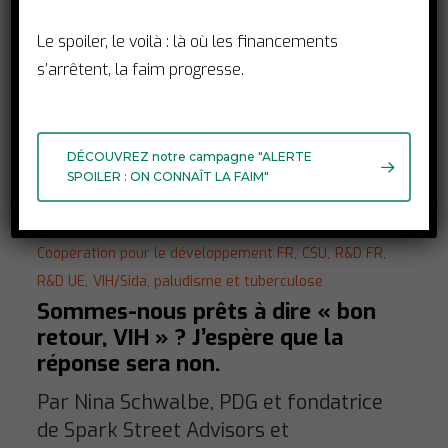
Le spoiler, le voilà : là où les financements
s’arrêtent, la faim progresse.
DÉCOUVREZ notre campagne "ALERTE
SPOILER : ON CONNAÎT LA FAIM"
Blog OPINIONS
Coopération pour le développement FR,
CSU,
R&D FR,
R&D UE,
VIH/Sida, paludisme et tuberculose
Sommes-nous prêts à dire « bon
retour, VIH » ? J’espère que la
réponse sera non.
Par Nina Schwalbe, PDG et fondatrice
de Spark Street Advisors et