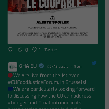
0
1
Twitter
GHA EU
@GHABrussels
·
9 Juin
We are live from the 1st ever
;
#EUFoodJusticeForum
, in Brussels!
We are particularly looking forward
to discussing how the EU can address
#hunger
and
#malnutrition
in its