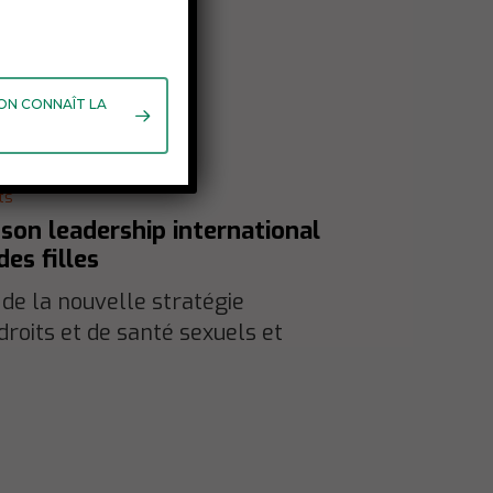
 ON CONNAÎT LA
ts
 son leadership international
es filles
de la nouvelle stratégie
droits et de santé sexuels et