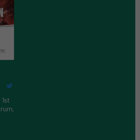
 1st
orum
,