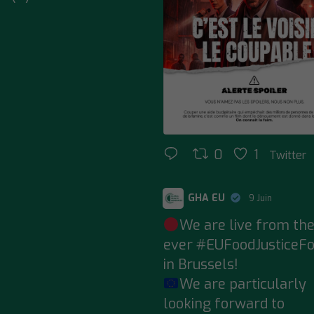
0
1
Twitter
GHA EU
9 Juin
;
We are live from the
ever
#EUFoodJusticeF
in Brussels!
We are particularly
looking forward to