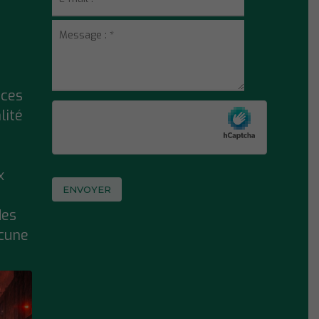
ices
lité
x
des
ucune