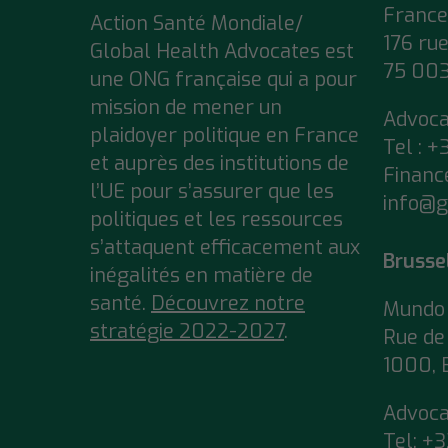
France
Action Santé Mondiale/
176 ru
Global Health Advocates est
75 003
une ONG française qui a pour
mission de mener un
Advoc
plaidoyer politique en France
Tel : +
et auprès des institutions de
Financ
l’UE pour s’assurer que
les
info@g
politiques et les ressources
s’attaquent efficacement aux
Brusse
inégalités en matière de
santé.
Découvrez notre
Mundo 
stratégie 2022-2027
.
Rue de 
1000, 
Advoc
Tel:
+3