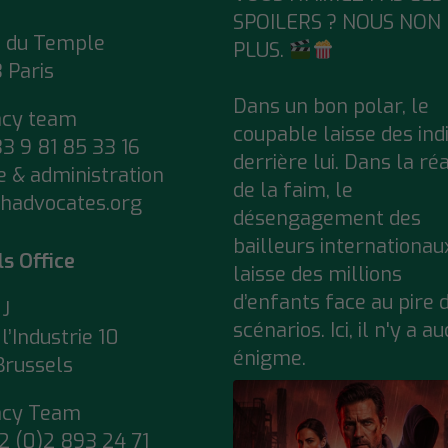
SPOILERS ? NOUS NON
e du Temple
PLUS.
 Paris
Dans un bon polar, le
acy team
coupable laisse des ind
33 9 81 85 33 16
derrière lui. Dans la réa
e & administration
de la faim, le
hadvocates.org
désengagement des
bailleurs internationau
ls Office
laisse des millions
d’enfants face au pire 
J
scénarios. Ici, il n'y a a
l’Industrie 10
énigme.
Brussels
acy Team
2 (0)2 893 24 71