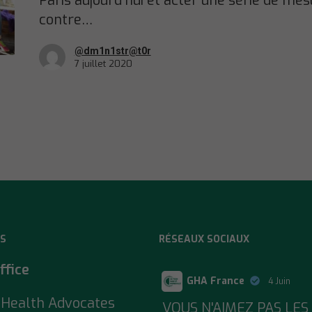
Paris aujourd’hui et acter une série de me
contre…
@dm1n1str@t0r
7 juillet 2020
S
RÉSEAUX SOCIAUX
ffice
GHA France
4 Juin
 Health Advocates
;
VOUS N'AIMEZ PAS LES