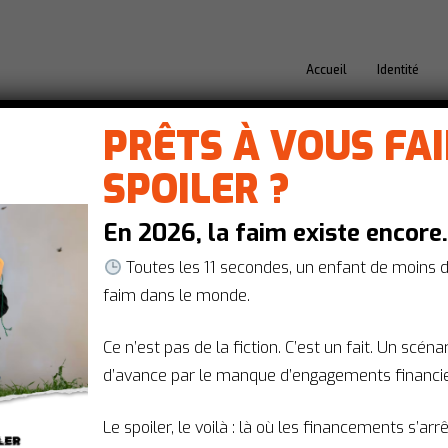
Accueil
Identité
PRÊTS À VOUS FA
SPOILER ?
Réaction
En 2026, la faim existe encore
Une dose de solidarité !,
Vaccination
Vaccination mondiale : le leadership f
Toutes les 11 secondes, un enfant de moins 
par la crise budgétaire
faim dans le monde.
Gavi a atteint 75% de sa cible de financem
Ce n’est pas de la fiction. C’est un fait. Un scén
partenaires et grâce au renouvellement du
d’avance par le manque d’engagements financie
historiques, malgré un…
Le spoiler, le voilà : là où les financements s’arr
actionsantemondiale