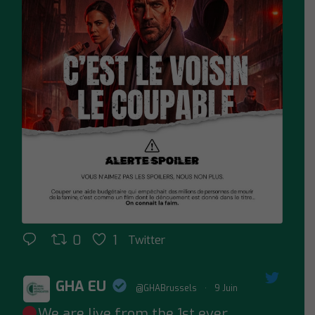
0
1
Twitter
GHA EU
@GHABrussels
·
9 Juin
We are live from the 1st ever