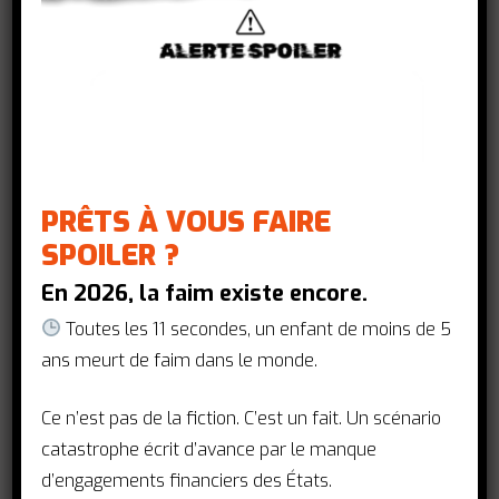
Le quinquennat d’Emmanuel Macron a
été marqué par le COVID19. A l’occasion
des 2 ans de la pandémie, nos
PRÊTS À VOUS FAIRE
associations font le diagnostic de sa
SPOILER ?
politique en matière de santé mondiale
En 2026, la faim existe encore.
et de lutte contre les inégalités en
santé.
Toutes les 11 secondes, un enfant de moins de 5
ans meurt de faim dans le monde.
Une mobilisation politique à saluer
Ce n’est pas de la fiction. C’est un fait. Un scénario
Dès son arrivée à la présidence de la
catastrophe écrit d’avance par le manque
République, Emmanuel Macron a fait de
d’engagements financiers des États.