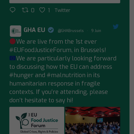
0
1
Twitter
GHA EU
@GHABrussels
·
9 Juin
We are live from the 1st ever
;
#EUFoodJusticeForum
, in Brussels!
We are particularly looking forward
to discussing how the EU can address
#hunger
and
#malnutrition
in its
humanitarian response in fragile
contexts. If you’re attending, please
don’t hesitate to say hi!