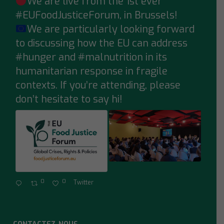
We are live from the 1st ever
;
#EUFoodJusticeForum
, in Brussels!
We are particularly looking forward
to discussing how the EU can address
#hunger
and
#malnutrition
in its
humanitarian response in fragile
contexts. If you’re attending, please
don’t hesitate to say hi!
0
0
Twitter