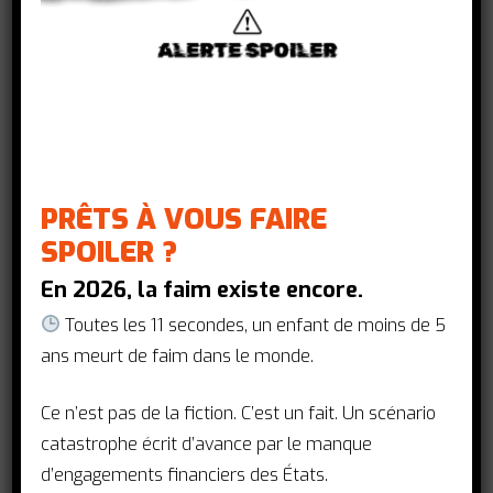
Action Santé Mondiale et Amref
s’associent à la dessinatrice Sara Liliane
Fernandez.
Nous vous proposons à chaque numéro
de découvrir en dessin une barrière
PRÊTS À VOUS FAIRE
persistante que rencontrent les femmes
et les filles dans l’accès à leur santé
SPOILER ?
sexuelle et reproductive.
En 2026, la faim existe encore.
Toutes les 11 secondes, un enfant de moins de 5
ans meurt de faim dans le monde.
Ce n’est pas de la fiction. C’est un fait. Un scénario
catastrophe écrit d’avance par le manque
d’engagements financiers des États.