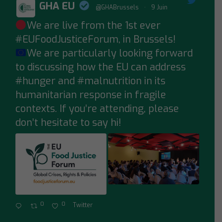
GHA EU
@GHABrussels
·
9 Juin
We are live from the 1st ever
;
#EUFoodJusticeForum
, in Brussels!
We are particularly looking forward
to discussing how the EU can address
#hunger
and
#malnutrition
in its
humanitarian response in fragile
contexts. If you’re attending, please
don’t hesitate to say hi!
0
0
Twitter