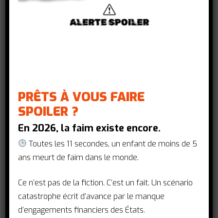
Le 24 mars,
Journée mondiale de lutte
contre la tuberculose,
est l’occasion de
mettre l’accent sur les personnes
touchées par cette maladie, les
activistes qui se mobilisent pour
éradiquer cette pandémie d’ici 2030, et
d’appeler à une action internationale
PRÊTS À VOUS FAIRE
plus rapide et mieux coordonnée pour
SPOILER ?
mettre fin aux souffrances et aux décès
dus à la tuberculose.
En 2026, la faim existe encore.
Toutes les 11 secondes, un enfant de moins de 5
Chez Action Santé Mondiale, il nous
ans meurt de faim dans le monde.
semble essentiel de réaffirmer
l’importance de lutter contre cette
Ce n’est pas de la fiction. C’est un fait. Un scénario
maladie de la pauvreté, évitable, qui
catastrophe écrit d’avance par le manque
reste l’une des plus meurtrières au
d’engagements financiers des États.