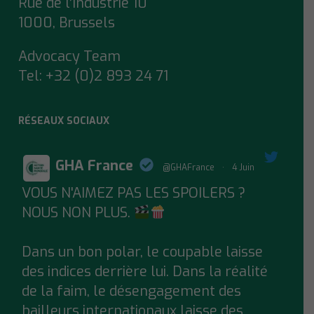
Rue de l’Industrie 10
1000, Brussels
Advocacy Team
Tel:
+32 (0)2 893 24 71
RÉSEAUX SOCIAUX
GHA France
@GHAFrance
·
4 Juin
VOUS N'AIMEZ PAS LES SPOILERS ?
;
NOUS NON PLUS.
Dans un bon polar, le coupable laisse
des indices derrière lui. Dans la réalité
de la faim, le désengagement des
bailleurs internationaux laisse des