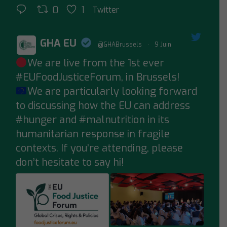
0
1
Twitter
GHA EU
@GHABrussels
·
9 Juin
We are live from the 1st ever
;
#EUFoodJusticeForum
, in Brussels!
We are particularly looking forward
to discussing how the EU can address
#hunger
and
#malnutrition
in its
humanitarian response in fragile
contexts. If you’re attending, please
don’t hesitate to say hi!