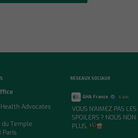
S
RÉSEAUX SOCIAUX
ffice
GHA France
4 Juin
 Health Advocates
;
VOUS N'AIMEZ PAS LES
SPOILERS ? NOUS NON
e du Temple
PLUS.
 Paris