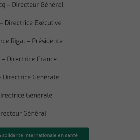
rcq – Directeur Général
– Directrice Exécutive
ce Rigal – Présidente
– Directrice France
 Directrice Générale
irectrice Générale
irecteur Général
la solidarité internationale en santé