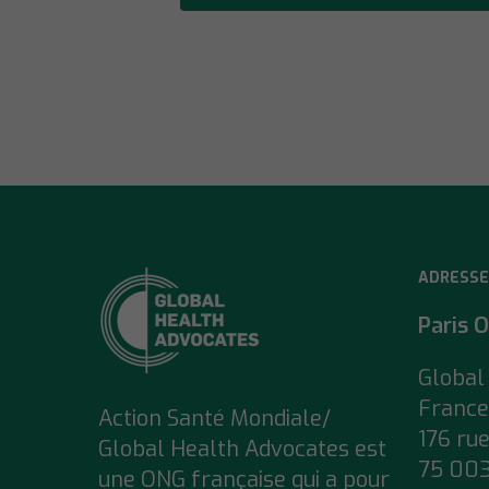
ADRESSE
Paris O
Global
France
Action Santé Mondiale/
176 ru
Global Health Advocates est
75 003
une ONG française qui a pour