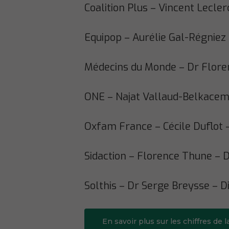
Coalition Plus – Vincent Lecle
Equipop – Aurélie Gal-Régniez 
Médecins du Monde – Dr Floren
ONE – Najat Vallaud-Belkacem 
Oxfam France – Cécile Duflot –
Sidaction – Florence Thune – D
Solthis – Dr Serge Breysse – D
En savoir plus sur les chiffres de 