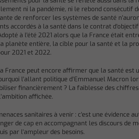
issements pour la santé se reflète aussi dans la 
iblement ni la pandémie, ni le rebond consécutif d
rante de renforcer les systèmes de santé n’auro
ts accordés à la santé dans le contrat d’objecti
opté à l’été 2021 alors que la France était entr
 planète entière, la cible pour la santé et la pr
our 2021 et 2022.
a France peut encore affirmer que la santé est un
ourquoi l’allant politique d’Emmanuel Macron lor
obiliser financièrement ? La faiblesse des chiffre
’ambition affichée.
enaces sanitaires à venir : c’est une évidence au
nger de cap en accompagnant les discours de me
is par l’ampleur des besoins.