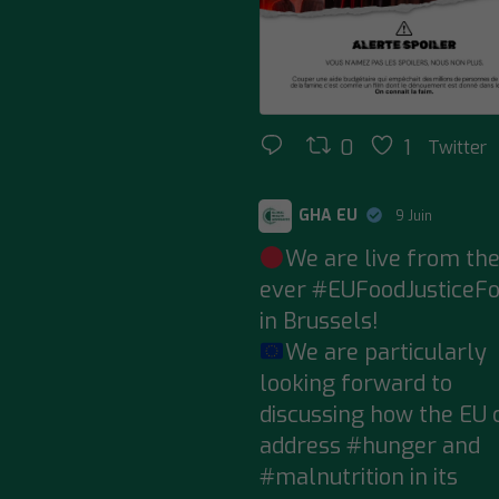
0
1
Twitter
GHA EU
9 Juin
;
We are live from the
ever
#EUFoodJusticeF
in Brussels!
We are particularly
looking forward to
discussing how the EU 
address
#hunger
and
#malnutrition
in its