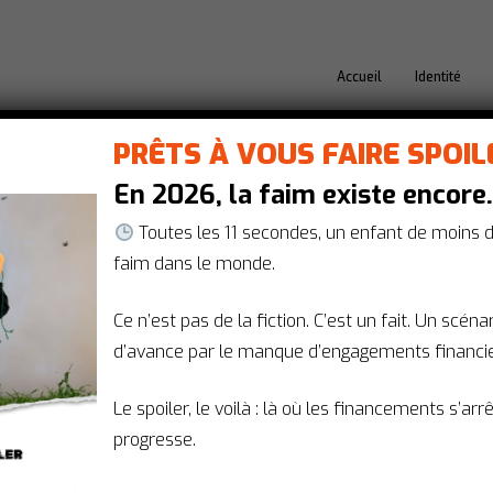
Accueil
Identité
PRÊTS À VOUS FAIRE SPOIL
En 2026, la faim existe encore
grille la priorité à la sant
Toutes les 11 secondes, un enfant de moins 
faim dans le monde.
17 novembre 2022
Ce n’est pas de la fiction. C’est un fait. Un scén
d’avance par le manque d’engagements financie
té Mondiale, AIDES, Coalition Plus, Equipop, ON
intent du doigt la faiblesse de l’investissement 
Le spoiler, le voilà : là où les financements s’arr
ns affichées d’Emmanuel Macron et appellent la 
progresse.
ans les mois à venir.