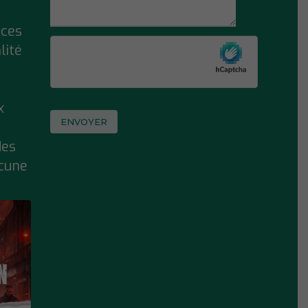
ices
lité
x
des
ucune