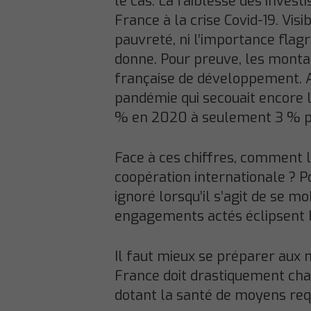
le cas. La faiblesse des invest
France à la crise Covid-19. Vis
pauvreté, ni l’importance flag
donne. Pour preuve, les montan
française de développement. Ad
pandémie qui secouait encore la
% en 2020 à seulement 3 % p
Face à ces chiffres, comment l
coopération internationale ? P
ignoré lorsqu’il s’agit de se m
engagements actés éclipsent l
Il faut mieux se préparer aux m
France doit drastiquement cha
dotant la santé de moyens requ