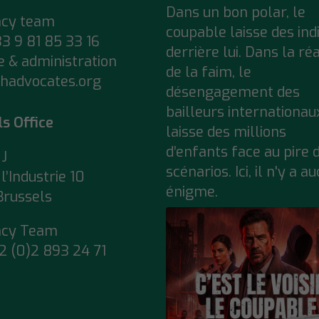
Dans un bon polar, le
acy team
coupable laisse des ind
33 9 81 85 33 16
derrière lui. Dans la réa
e & administration
de la faim, le
hadvocates.org
désengagement des
bailleurs internationau
ls Office
laisse des millions
d’enfants face au pire 
J
scénarios. Ici, il n'y a a
l’Industrie 10
énigme.
Brussels
acy Team
2 (0)2 893 24 71