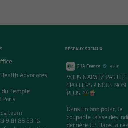
S
RÉSEAUX SOCIAUX
ffice
GHA France
4 Juin
 Health Advocates
;
VOUS N'AIMEZ PAS LES
SPOILERS ? NOUS NON
e du Temple
PLUS.
 Paris
Dans un bon polar, le
acy team
coupable laisse des ind
33 9 81 85 33 16
derrière lui. Dans la réa