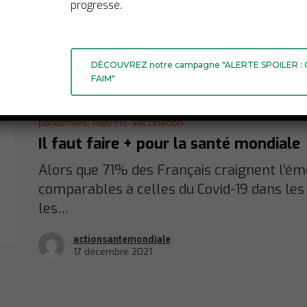
progresse.
DÉCOUVREZ notre campagne "ALERTE SPOILER :
FAIM"
Video
Coopération pour le développement FR,
Covid-19,
Financemen
pandémies,
R&D FR,
Vaccination
Il faut faire + pour la santé mondiale
Alors que 71% des Français craignent l’é
comparables à celles du Covid-19 dans les a
les…
actionsantemondiale
17 décembre 2021