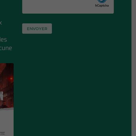
x
des
ucune