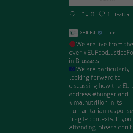
0
1
Twitter
GHA EU
9 Juin
;
We are live from the
ever
#EUFoodJusticeF
in Brussels!
We are particularly
looking forward to
discussing how the EU 
address
#hunger
and
#malnutrition
in its
humanitarian response
fragile contexts. If you
attending, please don’t