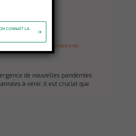
 ON CONNAÎT LA
t et qualité de l'aide,
Lutte contre les
mergence de nouvelles pandémies
nnées à venir, il est crucial que