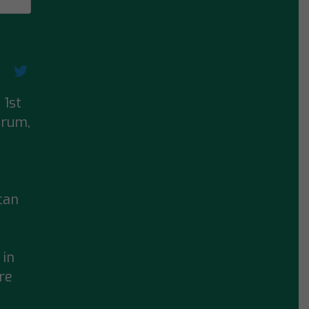
 1st
orum
,
can
 in
’re