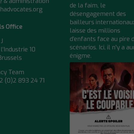
e & administration
de la faim, le
hadvocates.org
désengagement des
bailleurs internationau
ls Office
laisse des millions
d’enfants face au pire 
J
scénarios. Ici, il n'y a a
l’Industrie 10
énigme.
Brussels
acy Team
2 (0)2 893 24 71