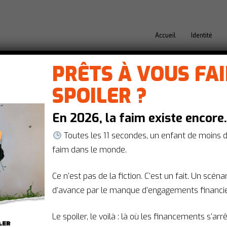
Accueil
Identité
PRÊTS À VOUS FA
SPOILER ?
Video
En 2026, la faim existe encore
Prévenir les risques de l'IA en santé
Évaluation des dispositifs médicaux n
Toutes les 11 secondes, un enfant de moins 
Numérique en Santé en parle
faim dans le monde.
Lors de la session "IA & Santé : miracle ou
Ce n’est pas de la fiction. C’est un fait. Un scén
Santé, la présidente de l'Agence du Numé
d’avance par le manque d’engagements financie
actionsantemondiale
19 juin 2024
Le spoiler, le voilà : là où les financements s’arr