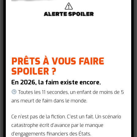
Coopération pour le développement FR,
Et si on
commençait par la Base ?,
Financement et qualité de
l'aide
L’accès à l’éducation, à la santé, au
logement sont supposés être des
droits, mais lorsque tout le
monde ne peut pas en jouir alors
PRÊTS À VOUS FAIRE
ce ne sont plus des droits, mais
SPOILER ?
des privilèges.
En 2026, la faim existe encore.
Par Carmen Romero, membre du
Toutes les 11 secondes, un enfant de moins de 5
conseil d'administration de la
ans meurt de faim dans le monde.
Campagne mondiale pour l’éducation
en tant que représentante au sein de
Ce n’est pas de la fiction. C’est un fait. Un scénario
la circonscription de la jeunesse…
catastrophe écrit d’avance par le manque
d’engagements financiers des États.
actionsantemondiale