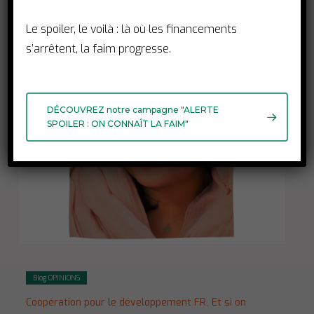
6 mars 2023
Le spoiler, le voilà : là où les financements
s’arrêtent, la faim progresse.
DÉCOUVREZ notre campagne "ALERTE
SPOILER : ON CONNAÎT LA FAIM"
Blog OPINIONS
Coopération pour le développement FR,
Et si on