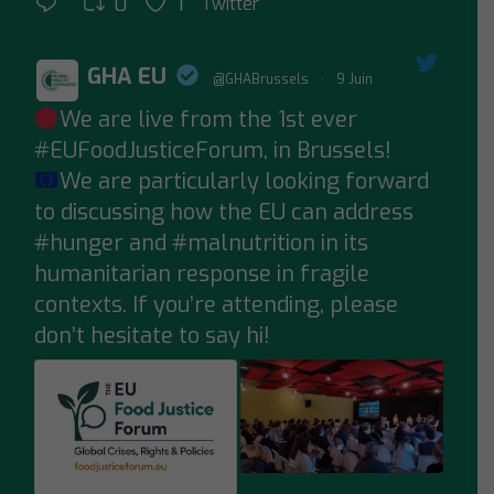
0
1
Twitter
GHA EU
@GHABrussels
·
9 Juin
We are live from the 1st ever
;
#EUFoodJusticeForum
, in Brussels!
We are particularly looking forward
to discussing how the EU can address
#hunger
and
#malnutrition
in its
humanitarian response in fragile
contexts. If you’re attending, please
don’t hesitate to say hi!