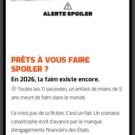
disproportionnellement touchées,
notamment les hommes ayant des
rapports sexuels avec d’autres hommes
(HSH) qui font face à de nombreux
obstacles dans l’accès aux soins de
santé, principalement la discrimination,
et la stigmatisation.
PRÊTS À VOUS FAIRE
SPOILER ?
L'innovation : Programme de
En 2026, la faim existe encore.
prévention auprès des HSH
Toutes les 11 secondes, un enfant de moins de 5
ans meurt de faim dans le monde.
Pourtant, le Botswana est le
1er pays
africain à avoir distribué gratuitement
Ce n’est pas de la fiction. C’est un fait. Un scénario
des traitements antirétroviraux
, ce qui a
catastrophe écrit d’avance par le manque
permis un décroit significatif des
d’engagements financiers des États.
nouvelles infections passées de 15 000